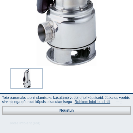
715.69 EUR
Kood :
Teie paremaks teenindamiseks kasutame veebilehel küpsiseid. Jätkates veebis
sirvimisega nõustud küpsiste kasutamisega.
Rohkem infot leiad siit
111020
(Hinnad km-ga)
Nõustun
Toote infoleht (est)