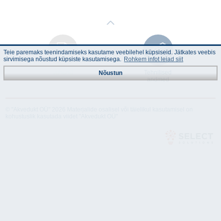
Teie paremaks teenindamiseks kasutame veebilehel küpsiseid. Jätkates veebis
sirvimisega nõustud küpsiste kasutamisega.
Rohkem infot leiad siit
Juhend
Tehnilised
Nõustun
andmed
© "Akvedukt OÜ" 2026 Materjalide osalisel või täielikul kasutamisel on
kohustuslik kasutada viidet "Akvedukt OÜ"