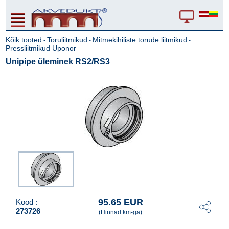
Kõik tooted
Toruliitmikud
Mitmekihiliste torude liitmikud
-
-
-
Pressliitmikud Uponor
Unipipe üleminek RS2/RS3
95.65 EUR
Kood :
273726
(Hinnad km-ga)