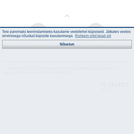
Teie paremaks teenindamiseks kasutame veebilehel küpsiseid. Jätkates veebis
sirvimisega nõustud küpsiste kasutamisega.
Rohkem infot leiad siit
Nõustun
Juhend
Tehnilised
andmed
© "Akvedukt OÜ" 2026 Materjalide osalisel või täielikul kasutamisel on
kohustuslik kasutada viidet "Akvedukt OÜ"