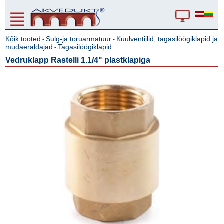
Kõik tooted
Sulg-ja toruarmatuur
Kuulventiilid, tagasilöögiklapid ja
-
-
mudaeraldajad
Tagasilöögiklapid
-
Vedruklapp Rastelli 1.1/4" plastklapiga