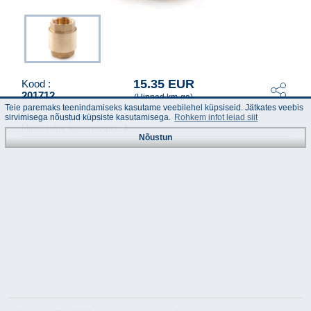
15.35 EUR
Kood :
201712
(Hinnad km-ga)
Teie paremaks teenindamiseks kasutame veebilehel küpsiseid. Jätkates veebis
sirvimisega nõustud küpsiste kasutamisega.
Rohkem infot leiad siit
Kogus ühes pakendis :
70
Minimaalne tellimiskogus :
1
Nõustun
Juhend
Tehnilised
andmed