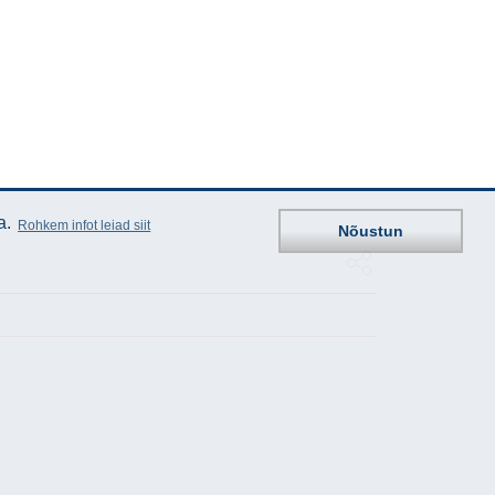
a.
Rohkem infot leiad siit
Nõustun