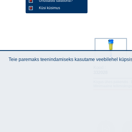
Unustasid salasõna?
Küsi küsimus
Teie paremaks teenindamiseks kasutame veebilehel küpsise
Kood :
332028
Kogus ühes pakendis :
Minimaalne tellimiskogu