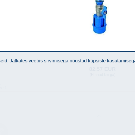
id. Jätkates veebis sirvimisega nõustud küpsiste kasutamiseg
82.57 EUR
(Hinnad km-ga)
1
s :
1