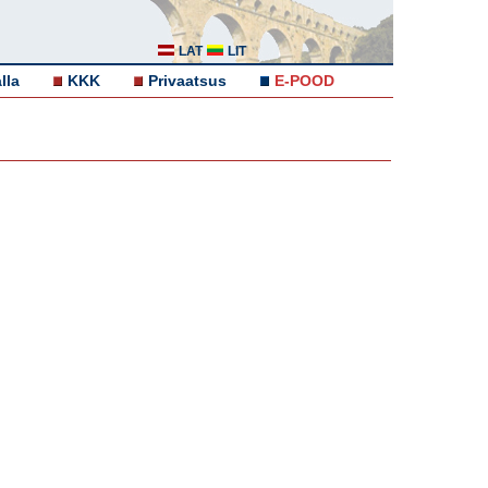
LAT
LIT
lla
KKK
Privaatsus
E-POOD