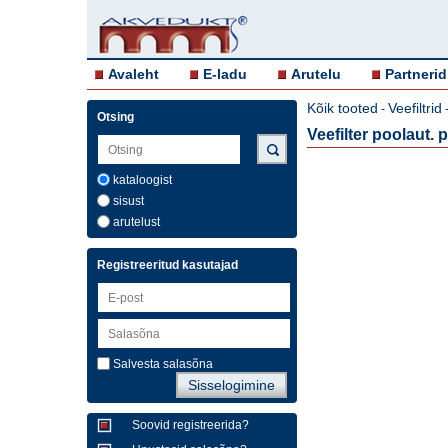
Avaleht
E-ladu
Arutelu
Partnerid
Kõik tooted
Veefiltrid
-
Otsing
Veefilter poolaut.
kataloogist
sisust
arutelust
Registreeritud kasutajad
Salvesta salasõna
Soovid registreerida?