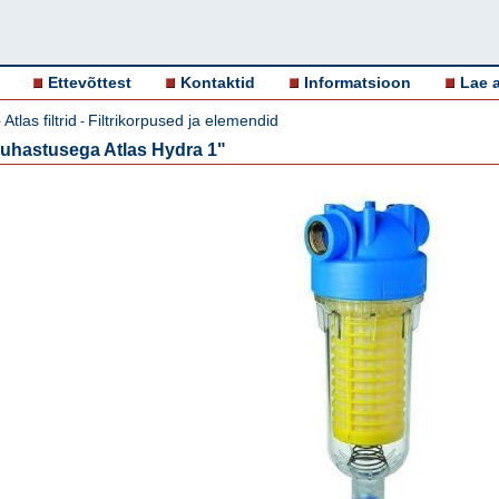
Ettevõttest
Kontaktid
Informatsioon
Lae a
Atlas filtrid
Filtrikorpused ja elemendid
-
-
 puhastusega Atlas Hydra 1"