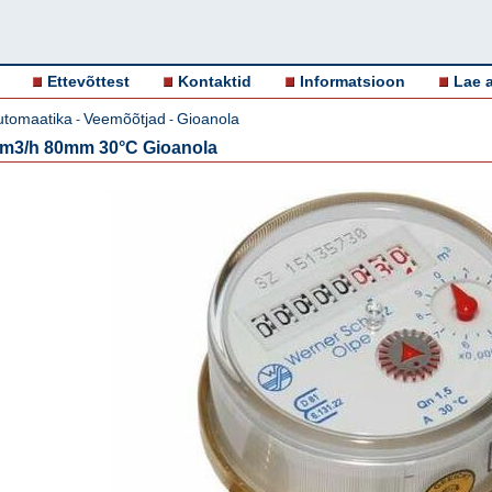
Ettevõttest
Kontaktid
Informatsioon
Lae a
utomaatika
Veemõõtjad
Gioanola
-
-
5m3/h 80mm 30°C Gioanola