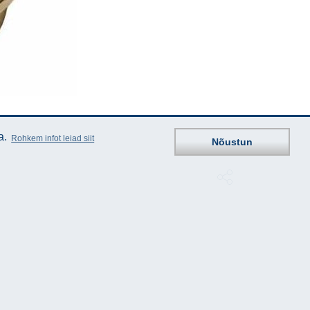
a.
Rohkem infot leiad siit
Nõustun