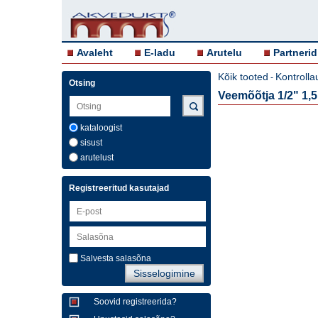
Avaleht
E-ladu
Arutelu
Partnerid
Kõik tooted
Kontrolla
-
Otsing
Veemõõtja 1/2" 1,
kataloogist
sisust
arutelust
Registreeritud kasutajad
Salvesta salasõna
Soovid registreerida?