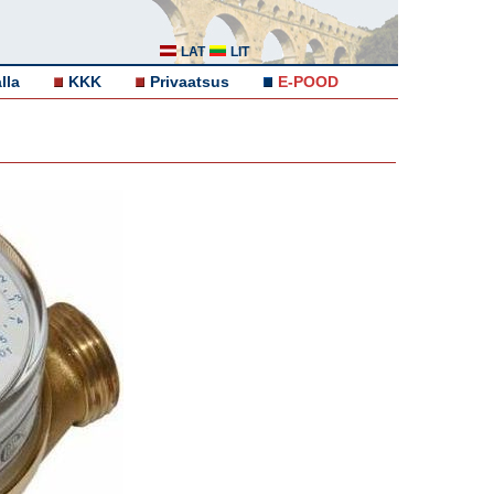
LAT
LIT
lla
KKK
Privaatsus
E-POOD