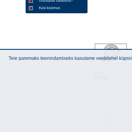
Unustasid salasõna?
Küsi küsimus
Teie paremaks teenindamiseks kasutame veebilehel küpsise
Kood :
997011