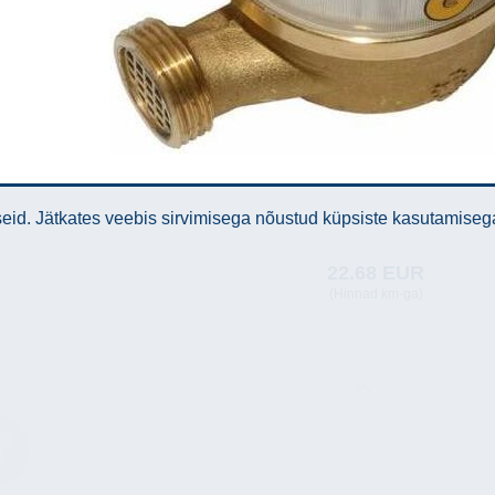
id. Jätkates veebis sirvimisega nõustud küpsiste kasutamiseg
22.68 EUR
(Hinnad km-ga)