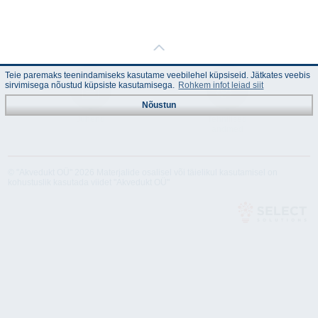
Teie paremaks teenindamiseks kasutame veebilehel küpsiseid. Jätkates veebis
sirvimisega nõustud küpsiste kasutamisega.
Rohkem infot leiad siit
Nõustun
Juhend
Tehnilised
andmed
© "Akvedukt OÜ" 2026 Materjalide osalisel või täielikul kasutamisel on
kohustuslik kasutada viidet "Akvedukt OÜ"