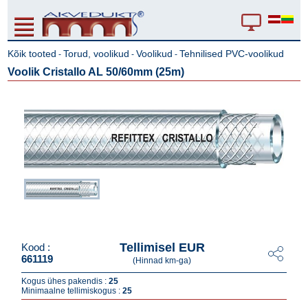
Kõik tooted
Torud, voolikud
Voolikud
Tehnilised PVC-voolikud
-
-
-
Voolik Cristallo AL 50/60mm (25m)
Tellimisel EUR
Kood :
661119
(Hinnad km-ga)
Kogus ühes pakendis :
25
Minimaalne tellimiskogus :
25