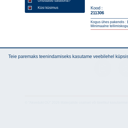
Unustasid salasõna?
Kood :
Küsi küsimus
211306
Kogus ühes pakendis :
Minimaalne tellimiskogu
Teie paremaks teenindamiseks kasutame veebilehel küpsise
Juhend
Tehni
and
© "Akvedukt OÜ" 2026 Materjalide osalisel või täielikul kasutamise