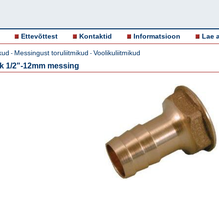
Ettevõttest
Kontaktid
Informatsioon
Lae a
ikud
Messingust toruliitmikud
Voolikuliitmikud
-
-
 sk 1/2"-12mm messing