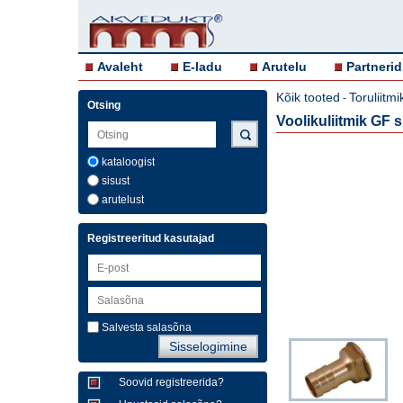
Avaleht
E-ladu
Arutelu
Partnerid
Kõik tooted
Toruliitm
-
Otsing
Voolikuliitmik GF
kataloogist
sisust
arutelust
Registreeritud kasutajad
Salvesta salasõna
Soovid registreerida?