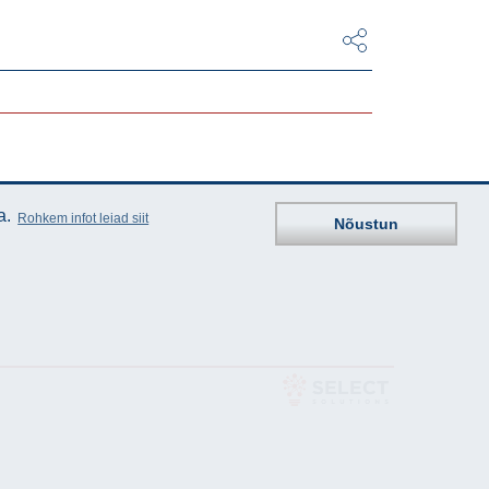
a.
Rohkem infot leiad siit
Nõustun