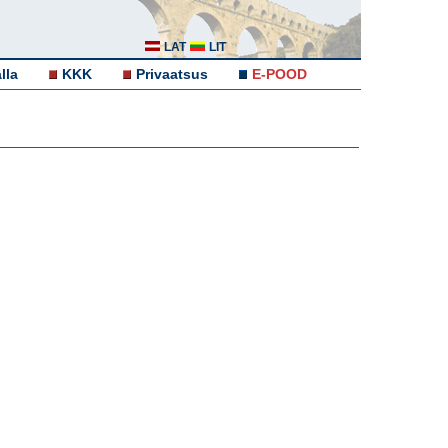
LAT
LIT
lla
KKK
Privaatsus
E-POOD