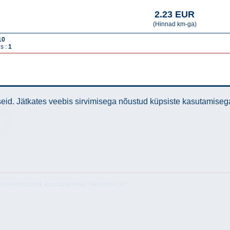
2.23 EUR
(Hinnad km-ga)
10
s :
1
id. Jätkates veebis sirvimisega nõustud küpsiste kasutamiseg
lised
med
l on kohustuslik kasutada viidet "Akvedukt OÜ"