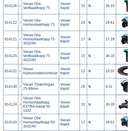
Vieser One
Vieser
814126
i
15
tk
36.10
Vertikaaltrapp 75
trapid
Vieser One
Vieser
814122
i
20
tk
28.61
Horisontaaltrapp 75
trapid
Vieser One
Vieser
814121
i
Horisontaaltrapp 75
17
tk
27.29
trapid
3x32/40
Vieser One
Vieser
814125
Vertikaaltrapp 75
15
tk
36.10
trapid
3x32/40
Vieser
Vieser
814131
i
12
tk
10.55
hüdroisolatsioonikrae
trapid
Vieser Tõsterõngas
Vieser
814130
i
26
tk
8.31
25-88mm
trapid
Vieser One
Horisontaaltrapp
Vieser
814124
i
10
tk
39.39
EXTRA madal 50
trapid
1x32
Vieser One
Vieser
814120
i
Horisontaaltrapp 50
17
tk
28.61
trapid
3x32/40