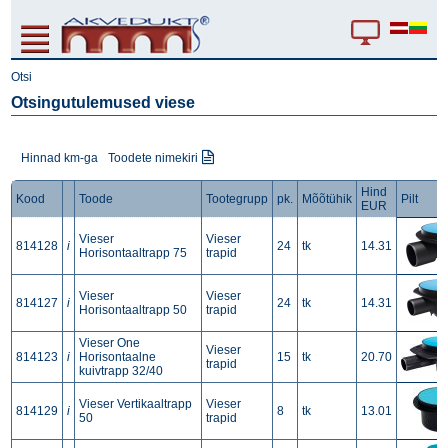
Otsi
Otsingutulemused viese
Hinnad km-ga
Toodete nimekiri
Hind
Kood
Toode
Tootegrupp
pk.
Mõõtühik
Pilt
EUR
Vieser
Vieser
814128
i
24
tk
14.31
Horisontaaltrapp 75
trapid
Vieser
Vieser
814127
i
24
tk
14.31
Horisontaaltrapp 50
trapid
Vieser One
Vieser
814123
i
Horisontaalne
15
tk
20.70
trapid
kuivtrapp 32/40
Vieser Vertikaaltrapp
Vieser
814129
i
8
tk
13.01
50
trapid