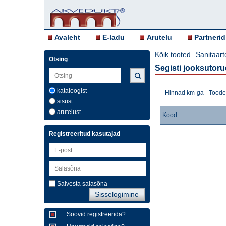
Avaleht
E-ladu
Arutelu
Partnerid
Kõik tooted
Sanitaart
-
Otsing
Segisti jooksutor
kataloogist
Hinnad km-ga
Toodet
sisust
arutelust
Kood
Registreeritud kasutajad
Salvesta salasõna
Soovid registreerida?