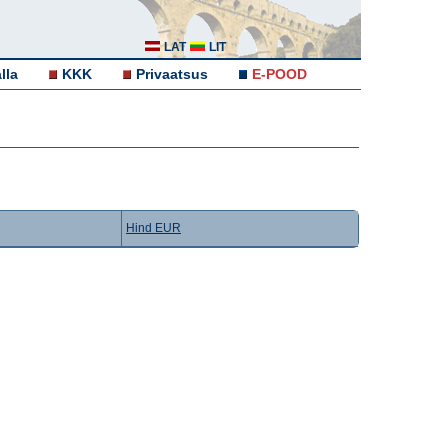
LAT
LIT
lla
KKK
Privaatsus
E-POOD
Hind EUR