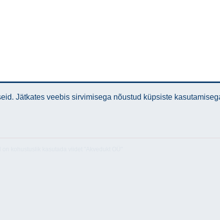
id. Jätkates veebis sirvimisega nõustud küpsiste kasutamiseg
l on kohustuslik kasutada viidet "Akvedukt OÜ"