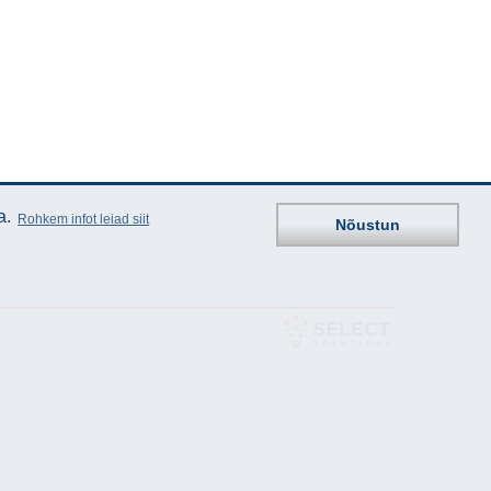
a.
Rohkem infot leiad siit
Nõustun