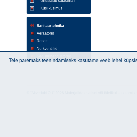
Unustasid salasõna?
Küsi küsimus
Sanitaartehnika
Aeraatorid
Rosett
Nurkventiilid
Segistiühendustorud
Teie paremaks teenindamiseks kasutame veebilehel küpsise
© "Akvedukt OÜ" 2026 Materjalide osalisel või täielikul kasutamise