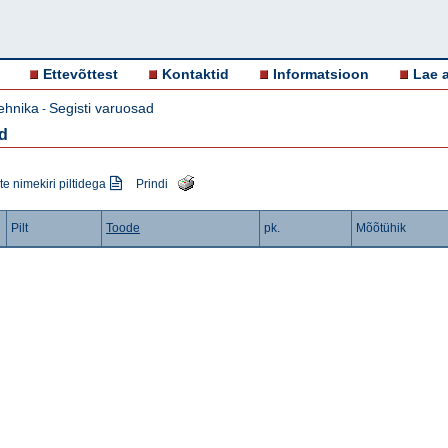
Ettevõttest
Kontaktid
Informatsioon
Lae a
ehnika
Segisti varuosad
-
ud
e nimekiri piltidega
Prindi
Pilt
Toode
pk.
Mõõtühik