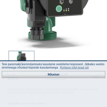
Teie paremaks teenindamiseks kasutame veebilehel küpsiseid. Jätkates veebis
sirvimisega nõustud küpsiste kasutamisega.
Rohkem infot leiad siit
192.03 EUR
Kood :
Nõustun
113131
(Hinnad km-ga)
Tänu lihtsale juhtpaneelile ja standardkonstruktsioonile on Wilo-Atmos
PICO ideaalne tsirkulatsioonipump väike elamutele.
Paigaldus- ja kasutusjuhend