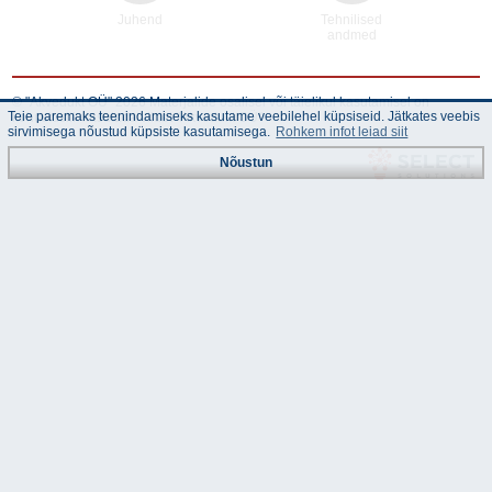
Juhend
Tehnilised
andmed
© "Akvedukt OÜ" 2026 Materjalide osalisel või täielikul kasutamisel on
Teie paremaks teenindamiseks kasutame veebilehel küpsiseid. Jätkates veebis
kohustuslik kasutada viidet "Akvedukt OÜ"
sirvimisega nõustud küpsiste kasutamisega.
Rohkem infot leiad siit
Nõustun