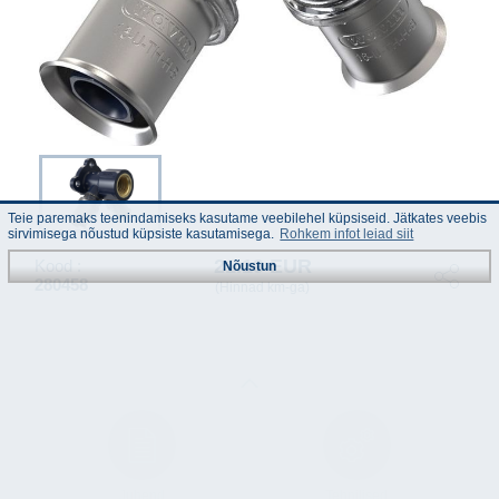
Teie paremaks teenindamiseks kasutame veebilehel küpsiseid. Jätkates veebis
sirvimisega nõustud küpsiste kasutamisega.
Rohkem infot leiad siit
21.19 EUR
Kood :
Nõustun
280458
(Hinnad km-ga)
Juhend
Tehnilised