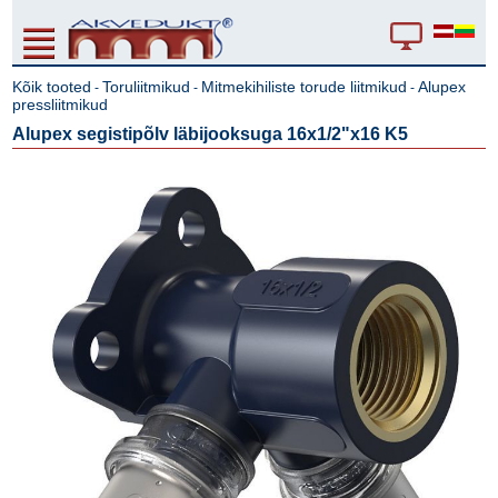
Kõik tooted
Toruliitmikud
Mitmekihiliste torude liitmikud
Alupex
-
-
-
pressliitmikud
Alupex segistipõlv läbijooksuga 16x1/2"x16 K5