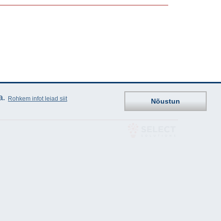
a.
Rohkem infot leiad siit
Nõustun