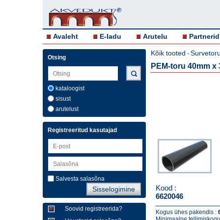
Avaleht
E-ladu
Arutelu
Partnerid
Kõik tooted
Survetor
-
Otsing
PEM-toru 40mm x 
kataloogist
sisust
arutelust
Registreeritud kasutajad
Salvesta salasõna
Kood :
6620046
Soovid registreerida?
Kogus ühes pakendis :
Minimaalne tellimiskogu