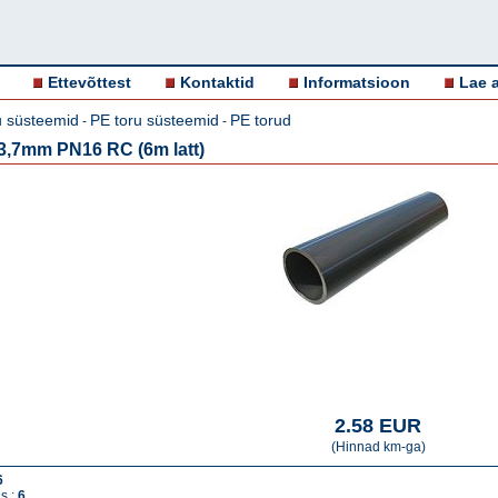
Ettevõttest
Kontaktid
Informatsioon
Lae a
u süsteemid
PE toru süsteemid
PE torud
-
-
3,7mm PN16 RC (6m latt)
2.58 EUR
(Hinnad km-ga)
6
s :
6