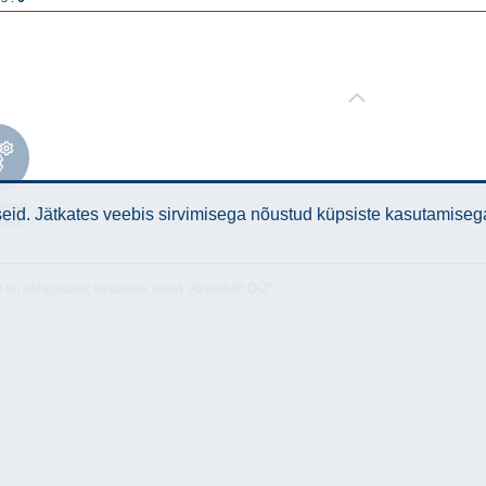
lised
id. Jätkates veebis sirvimisega nõustud küpsiste kasutamiseg
med
l on kohustuslik kasutada viidet "Akvedukt OÜ"