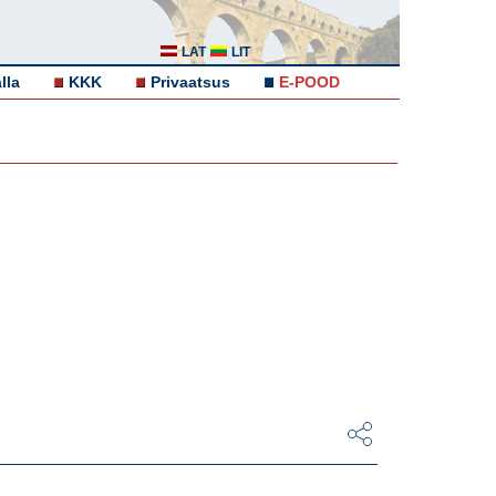
LAT
LIT
lla
KKK
Privaatsus
E-POOD