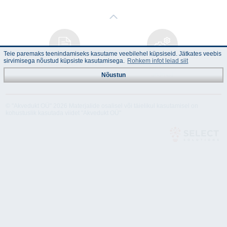
Teie paremaks teenindamiseks kasutame veebilehel küpsiseid. Jätkates veebis
sirvimisega nõustud küpsiste kasutamisega.
Rohkem infot leiad siit
Juhend
Tehnilised
andmed
Nõustun
© "Akvedukt OÜ" 2026 Materjalide osalisel või täielikul kasutamisel on
kohustuslik kasutada viidet "Akvedukt OÜ"