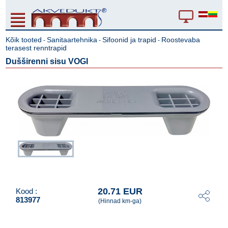
Kõik tooted
Sanitaartehnika
Sifoonid ja trapid
Roostevaba
-
-
-
terasest renntrapid
Dušširenni sisu VOGI
20.71 EUR
Kood :
813977
(Hinnad km-ga)