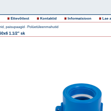
Ettevõttest
Kontaktid
Informatsioon
Lae a
id, paisupaagid
Polüetüleenmahutid
-
0x6 1.1/2" sk