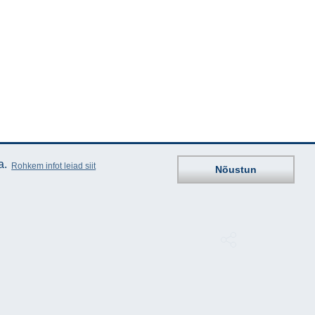
a.
Rohkem infot leiad siit
Nõustun