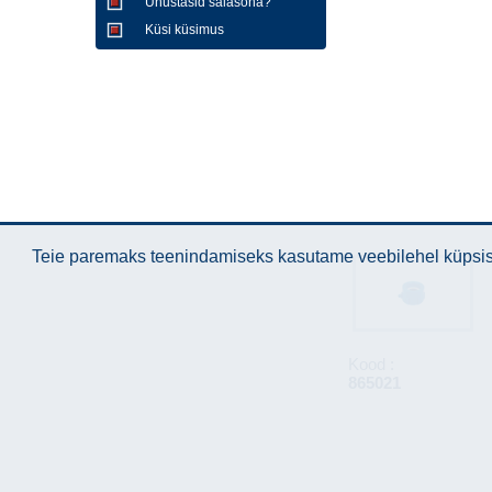
Unustasid salasõna?
Küsi küsimus
Teie paremaks teenindamiseks kasutame veebilehel küpsise
Kood :
865021