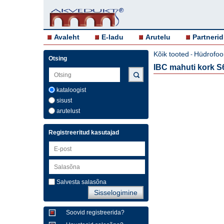
Avaleht
E-ladu
Arutelu
Partnerid
Kõik tooted
Hüdrofoor
-
Otsing
IBC mahuti kork S6
kataloogist
sisust
arutelust
Registreeritud kasutajad
Salvesta salasõna
Soovid registreerida?