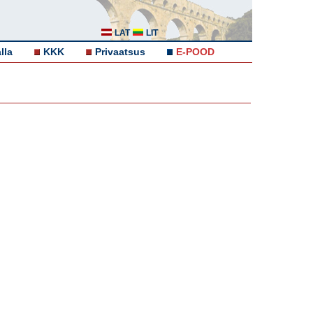
LAT
LIT
lla
KKK
Privaatsus
E-POOD