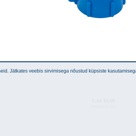
id. Jätkates veebis sirvimisega nõustud küpsiste kasutamiseg
7.44 EUR
(Hinnad km-ga)