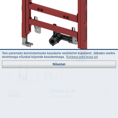
Teie paremaks teenindamiseks kasutame veebilehel küpsiseid. Jätkates veebis
sirvimisega nõustud küpsiste kasutamisega.
Rohkem infot leiad siit
Nõustun
209.85 EUR
Kood :
870031
(Hinnad km-ga)