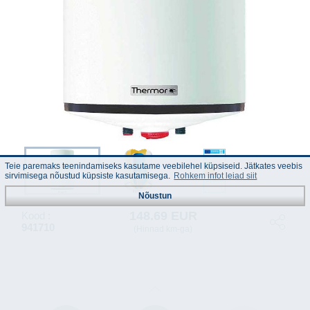
Teie paremaks teenindamiseks kasutame veebilehel küpsiseid. Jätkates veebis
sirvimisega nõustud küpsiste kasutamisega.
Rohkem infot leiad siit
Nõustun
148.69 EUR
Kood :
941710
(Hinnad km-ga)