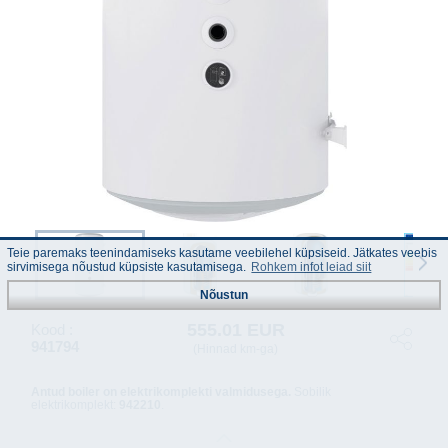
Teie paremaks teenindamiseks kasutame veebilehel küpsiseid. Jätkates veebis
sirvimisega nõustud küpsiste kasutamisega.
Rohkem infot leiad siit
Nõustun
555.01 EUR
Kood :
941794
(Hinnad km-ga)
Antud boiler on elektrikomplekti valmidusega.
Sobilik
elektrikomplekt:
942210
.