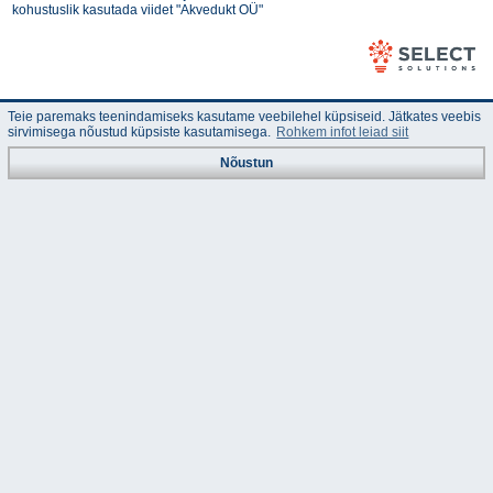
kohustuslik kasutada viidet "Akvedukt OÜ"
Teie paremaks teenindamiseks kasutame veebilehel küpsiseid. Jätkates veebis
sirvimisega nõustud küpsiste kasutamisega.
Rohkem infot leiad siit
Nõustun