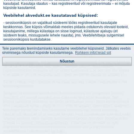
kasutajad. Kasutaja staatus – kas registreeritud või registreerimata – ei mõjuta
küpsiste kasutamist.
Veebilehel akvedukt.ee kasutatavad küpsised:
- sessiooniküpsis on vajalikud süsteemi tööks registreeritud kasutajate
keskkonnas. See küpsis võimaldab meeles pidada ostukorvis olevaid tooteid,
kasutajanime, millega külastaja on sisse loginud, külastuse ajalugu (et
süsteem teaks, missugusele lehele naasta), jms. Veebilehitseja sulgemisel
sessiooniküpsis kustutatakse.
- keele valiku küpsis, mis salvestab kasutajaliidese keele. See küpsis ei
Teie paremaks teenindamiseks kasutame veebilehel küpsiseid. Jätkates veebis
sisalda teavet, mis võimaldaks külastajat tuvastada. Küpsis jääb
sirvimisega nõustud küpsiste kasutamisega.
Rohkem infot leiad siit
veebilehitsejasse üheks kuuks pärast viimast külastust.
Nõustun
- autoriseerimisküpsis, mis salvestab kliendi isikuandmed. See küpsis luuakse
ainult juhul, kui külastaja teeb valiku „Salvesta parool“. Kui süsteemi
registreeritud klient kasutab mingil hetkel funktsiooni „Log out“, siis see küpsis
kustutatakse. Ilma külastusteta jääb küpsis veebilehitsejasse 10 aastaks (!).
Tähtis! Ühtegi neist küpsistest ei kasutata kasutaja külastusharjumuste kohta
teabe kogumiseks.
Teatame, et veebileht akvedukt.ee kasutab Google Inc. programmi Google
Analytics, mis samuti paigutab oma küpsiseid ning jälgib kasutajat. See
teenus parandab veebilehe akvedukt.ee tõhusust, andes üldist informatsiooni
lehe külastajate kohta – riigid, kust on lehte külastatud, rakendused, seadmed,
kasutajate vanus, jne –, kuid ei tuvasta veebilehe iga üksikut külastajat.
Veebilehelt akvedukt.ee ei saadeta mingeid muid tuvastatavaid andmeid, välja
arvatud andmed, mida saadab automaatselt Google Analytics. Soovitame teil
tutvuda ka
Google’i privaatsuspolitikaga
. Kasutajal on võimalik Google
Analyticsi andmekogumisest keelduda, laadides alla ja paigaldades
veebilehitseja lisandmooduli (
add-on
).