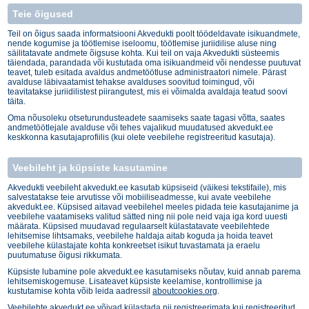
Teie õigused
Teil on õigus saada informatsiooni Akvedukti poolt töödeldavate isikuandmete,
nende kogumise ja töötlemise iseloomu, töötlemise juriidilise aluse ning
säilitatavate andmete õigsuse kohta. Kui teil on vaja Akvedukti süsteemis
täiendada, parandada või kustutada oma isikuandmeid või nendesse puutuvat
teavet, tuleb esitada avaldus andmetöötluse administraatori nimele. Pärast
avalduse läbivaatamist tehakse avalduses soovitud toimingud, või
teavitatakse juriidilistest piirangutest, mis ei võimalda avaldaja teatud soovi
täita.
Oma nõusoleku otseturundusteadete saamiseks saate tagasi võtta, saates
andmetöötlejale avalduse või tehes vajalikud muudatused akvedukt.ee
keskkonna kasutajaprofiilis (kui olete veebilehe registreeritud kasutaja).
Veebileht ja küpsiste kasutamine
Akvedukti veebileht akvedukt.ee kasutab küpsiseid (väikesi tekstifaile), mis
salvestatakse teie arvutisse või mobiiliseadmesse, kui avate veebilehe
akvedukt.ee. Küpsised aitavad veebilehel meeles pidada teie kasutajanime ja
veebilehe vaatamiseks valitud sätted ning nii pole neid vaja iga kord uuesti
määrata. Küpsised muudavad regulaarselt külastatavate veebilehtede
lehitsemise lihtsamaks, veebilehe haldaja aitab koguda ja hoida teavet
veebilehe külastajate kohta konkreetset isikut tuvastamata ja eraelu
puutumatuse õigusi rikkumata.
Küpsiste lubamine pole akvedukt.ee kasutamiseks nõutav, kuid annab parema
lehitsemiskogemuse. Lisateavet küpsiste keelamise, kontrollimise ja
kustutamise kohta võib leida aadressil
aboutcookies.org
.
Veebilehte akvedukt.ee võivad külastada nii registreerimata kui registreeritud