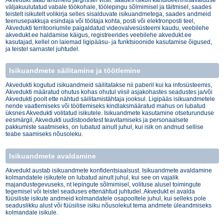
väljakuulutatud vabale töökohale, töölepingu sõlmimisel ja täitmisel, saades
teistelt isikutelt volikirja selles sisalduvate isikuandmetega, saades andmeid
teenusepakkuja esindaja või töötaja kohta, posti või elektronposti teel,
Akvedukti territooriumile paigaldatud videovalvesüsteemi kaudu, veebilehe
akvedukt.ee haldamise käigus, registreerides veebilehe akvedukt.ee
kasutajad, kellel on laiemad ligipääsu- ja funktsioonide kasutamise õigused,
ja teistel sarnastel juhtudel.
Isikuandmete säilitamine ja töötlemine
Akvedukti kogutud isikuandmeid säilitatakse nii paberil kui ka infosüsteemis,
Akvedukti määratud ohutus kohas ohutul viisil asjakohastes seadustes ja/või
Akvedukti poolt ette nähtud säilitamistähtaja jooksul. Ligipääs isikuandmetele
nende vaatlemiseks või töötlemiseks kindlaksmääratud mahus on lubatud
üksnes Akvedukti volitatud isikutele. Isikuandmete kasutamine otseturunduse
eesmärgil, Akvedukti uudistoodetest teavitamiseks ja personaalsete
pakkumiste saatmiseks, on lubatud ainult juhul, kui isik on andnud sellise
teabe saamiseks nõusoleku.
Isikuandmete avaldamine
Akvedukt austab isikuandmete konfidentsiaalsust. Isikuandmete avaldamine
kolmandatele isikutele on lubatud ainult juhul, kui see on vajalik
majandustegevuseks, nt lepingute sõlmimisel, volituse alusel toimingute
tegemisel või teistel seaduses ettenähtud juhtudel. Akvedukt ei avalda
füüsiliste isikute andmeid kolmandatele osapooltele juhul, kui selleks pole
seaduslikku alust või füüsilise isiku nõusolekut tema andmete üleandmiseks
kolmandale isikule.