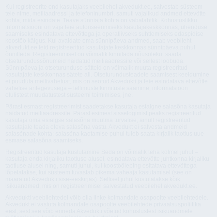
Kui registreerite end kasutajaks veebilehel akvedukt.ee, salvestab süsteem
teie nime, meiliaadressi ja telefoninumbri, samuti vajalikud andmed ettevõtte
kohta, mida esindate. Teave sünniaja kohta on vabatahtlik. Kohustuslikku
informatsiooni on vaja teie autoriseerimiseks kasutajakeskkonnas, ühenduse
saamiseks esindatava ettevõttega ja operatiivseks suhtlemiseks edaspidise
koostöö käigus. Kui avaldate oma sünnipäeva andmed, saab veebileht
akvedukt.ee teid registreeritud kasutajate keskkonnas sünnipäeva puhul
õnnitleda. Registreerimisel on võimalik kinnitada nõusolekut saada
otseturundussõnumeid näidatud meiliaadressile või sellest loobuda.
Sünnipäeva ja otseturunduse sätteid on võimalik muuta registreeritud
kasutajate keskkonnas sätete all. Otseturundusteadete saamisest keeldumine
ei puuduta meilivahetust, mis on seotud Akvedukti ja teie esindatava ettevõtte
vahelise äritegevusega – tellimuste kinnituste saamine, informatsioon
olulistest muudatustest süsteemi toimimises, jne.
Pärast esmast registreerimist saadetakse kasutaja esialgne salasõna kasutaja
näidatud meiliaadressile. Pärast esimest sisselogimist peaks registreeritud
kasutaja oma esialgse salasõna muutma turvalise, ainult registreeritud
kasutajale teada oleva salasõna vastu. Akvedukt ei salvesta andmeid
salasõnade kohta; salasõna kaotamise puhul tuleb saata kirjalik taotlus uue
esmase salasõna saamiseks.
Registreeritud kasutaja kustutamine Seda on võimalik teha kolmel juhul –
kasutaja enda kirjaliku taotluse alusel, esindatava ettevõtte juhtkonna kirjaliku
taotluse alusel ning, samuti juhul, kui koostööleping esitatava ettevõttega
lõpetatakse, kui süsteem tuvastab pikema vaheaja kasutamisel (see on
määratud Akvedukti sise-eeskirjas). Sellisel juhul kustutatakse kõik
isikuandmed, mis on registreerimisel salvestatud veebilehel akvedukt.ee.
Akvedukti veebilehtedel võib olla linke kolmandate osapoolte veebilehtedele.
Akvedukt ei vastuta kolmandate osapoolte veebilehtede privaatsuspoliitika
eest, sest see võib erineda Akvedukti võetud kohustustest isikuandmete