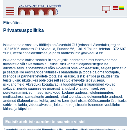
Ettevõttest
Privaatsuspoliitika
Isikuandmete vastutav töötleja on Akvedukt OÜ (edaspidi Akvedukt), reg nr
10216706, aadress OÜ Akvedukt, Punane 56, 13619 Tallinn, telefon +372 607
5061, veebileht akvedukt.ee, e-posti aadress
info@akvedukt.ee
.
Isikuandmete kaitse seadus ütleb, et „isikuandmed on mis tahes andmed
tuvastatud või tuvastatava füüsilise isiku kohta.“ Majandustegevuse
alustamiseks ja toetamiseks võib Akvedukt oma konkreetsete, selgelt piiritletud
ja seaduslike eesmärkide täitmiseks omandada ja töödelda oma töötajate,
klientide ja partnerettevõtete töötajate, eraisikutest klientide ja kaudselt ka
teiste üksikisikute, kes pole otseselt seotud ettevõtte tegevusega,
isikuandmeid. Akvedukti kogutavad ja töödeldavad isikuandmed võivad
sõltuvalt nende saamise eesmärgist ja tüübist olla järgmised: eesnimi,
perekonnanimi, sünniaeg, isikukood, kodune aadress, telefoninumber,
meiliaadress, pangakonto andmed, isikut tõendavate dokumentide andmed,
andmed ülalpeetavate kohta, arstliku komisjoni otsus tööülesannete täitmiseks
sobivuse kohta, videosalvestus, foto, auto registreerimisnumber, veebilehe
külastaja küpsised.
Eraisikutelt isikuandmete saamise viisid
Akvedukt saab andmeid järgmisel viisil: saades isikult kandideerimisavalduse