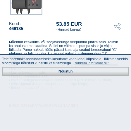
53.85 EUR
Kood :
466135
(Hinnad km-ga)
Mõeldud keskkütte- või soojaveeringe veepumba juhtimiseks. Toimib
ka ohutustermostaadina. Sellel on võimalus pumpa sisse ja välja
lülitada. Pump hakkab tööle pärast kasutaja seatud temperatuuri "C"
ületamist ja lülitub välja, kui seatud väljalülitustemperatuur "U"
ületatakse.
Teie paremaks teenindamiseks kasutame veebilehel küpsiseid. Jätkates veebis
Toote omadused:
sirvimisega nõustud küpsiste kasutamisega.
Rohkem infot leiad siit
• võimalus seadistada pumba sisse- ja väljalülitamiseks temperatuuri
• kuvab mõõdetud temperatuuri
Nõustun
• käsitsi töörežiimi valik
• kaitseb külmumise eest
• kaitseb kütteperioodivälise seismise eest (ANTI-stop funktsioon)
• häiresignaal (kui vee temperatuur on liiga kõrge)
• lihtne kasutada (3 nuppu)
ENGO TOOTEKATALOOG ON LEITAV SIIT!