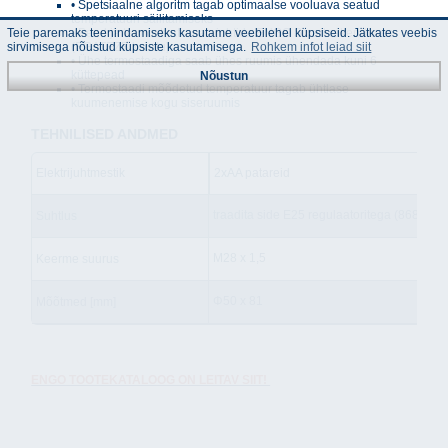
• Spetsiaalne algoritm tagab optimaalse vooluava seatud
temperatuuri säilitamiseks
• Pead ja termostaati saab juhtida ENGO Smart rakenduses
Teie paremaks teenindamiseks kasutame veebilehel küpsiseid. Jätkates veebis
(EGATEZB kaudu)
sirvimisega nõustud küpsiste kasutamisega.
Rohkem infot leiad siit
• Ühe termostaadiga saab ühes ruumis ühendada kuni 6
küttepead
Nõustun
• Termostaadi mõõdetud temperatuur tagab ühtlase
kuumenemise kogu siseruumis
TEHNILISED ANDMED
Elektrijuhtmestik
2xAA patareid
traadita side E25 regulaatoritega (868 MHz
Suhtlus
M28 x 1,5
Keerme suurus
Φ50 x 81
Mõõtmed [mm]
ENGO TOOTEKATALOOG ON LEITAV SIIT!