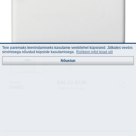
Teie paremaks teenindamiseks kasutame veebilehel küpsiseid. Jätkates veebis
sirvimisega nõustud küpsiste kasutamisega.
Rohkem infot leiad siit
Nõustun
549.22 EUR
Kood :
874951
(Hinnad km-ga)