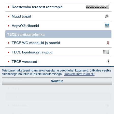
Roostevaba terasest renntrapid
Muud trapid
HepvO® sifoonid
TECE sanitaartehnika
TECE WC-moodulid ja raamid
TECE loputuskasti nupud
TECE varuosad
Segistid
Teie paremaks teenindamiseks kasutame veebilehel küpsiseid. Jätkates veebis
sirvimisega nõustud küpsiste kasutamisega.
Rohkem infot leiad siit
Cersanit
Nõustun
Herz
Segisti varuosad
Aeraatorid