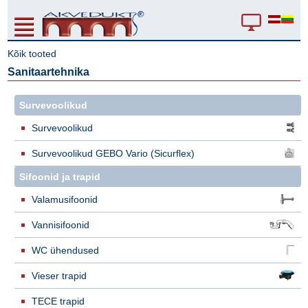
Kõik tooted
Sanitaartehnika
Survevoolikud
Survevoolikud
Survevoolikud GEBO Vario (Sicurflex)
Sifoonid ja trapid
Valamusifoonid
Vannisifoonid
WC ühendused
Vieser trapid
TECE trapid