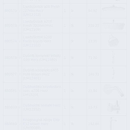
Laedušiotsik a08 Fresh
880570
i
227mm Herz
1
tk
84.92
(UH12103)
Laedušiotsik a206
880573
i
Fresh 300mm Herz
1
tk
230.23
(UH12109)
Laedušiotsik a209
880574
i
Fresh kroom Herz
tk
23.35
(UH12102)
Dušilifti komplekt Infinity
880576
i
1
tk
71.20
i100 Herz (UH12460)
Dušilifti komplekt a405
880577
i
Pure kroom Herz
1
tk
140.31
(UH12461)
Dušihoidiku kinnitustoru
880581
i
sein. a706 Herz
1
tk
23.94
UH12206
Dušihoidik seinale Herz
880603
i
1
tk
13.73
(UH12152)
Köögisegisti kõrge Elite
880669
i
E12 kroom Herz
1
tk
192.88
(UH00089)