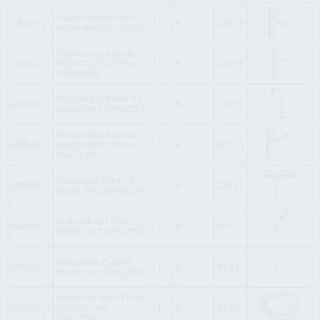
Valamusegisti Fresh f11
880540
i
1
tk
139.79
kroom Herz (UH00039)
Valamusegisti kõrge
880541
i
Fresh f12 kroom Herz
1
tk
183.76
(UH00048)
Köögisegisti Fresh f21
880543
i
1
tk
180.52
kroom Herz (UH00133)
Köögisegisti käsiduš.
880544
i
Fresh f20 kroom Herz
1
tk
267.73
UH00138
Dušisegisti Fresh f30
880545
i
1
tk
264.67
kroom Herz (UH00334)
Dušiotsik a01 Pure
880556
i
1
tk
35.07
kroom Herz (UH12050)
Dušiotsik a35 Bella
880560
i
1
tk
41.61
kroom Herz (UH12055)
Dušivoolik a600 Fresh
880565
i
1500cm Herz
1
tk
13.35
(UH12001)