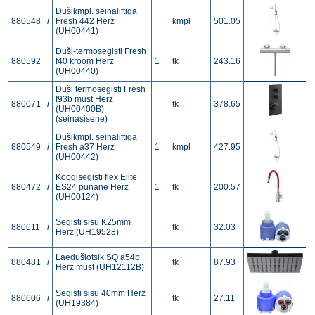
Dušikmpl. seinaliftiga
880548
i
Fresh 442 Herz
kmpl
501.05
(UH00441)
Duši-termosegisti Fresh
880592
f40 kroom Herz
1
tk
243.16
(UH00440)
Duši termosegisti Fresh
f93b must Herz
880071
i
tk
378.65
(UH00400B)
(seinasisene)
Dušikmpl. seinaliftiga
880549
i
Fresh a37 Herz
1
kmpl
427.95
(UH00442)
Köögisegisti flex Elite
880472
i
ES24 punane Herz
1
tk
200.57
(UH00124)
Segisti sisu K25mm
880611
i
tk
32.03
Herz (UH19528)
Laedušiotsik SQ a54b
880481
i
tk
87.93
Herz must (UH12112B)
Segisti sisu 40mm Herz
880606
i
tk
27.11
(UH19384)