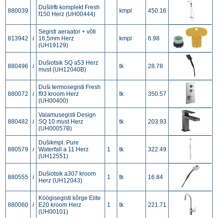
Dušilifti komplekt Fresh
880039
kmpl
450.16
f150 Herz (UH00444)
Segisti aeraator + võti
813942
i
16,5mm Herz
kmpl
6.98
(UH19129)
Dušiotsik SQ a53 Herz
880496
i
tk
28.78
must (UH12040B)
Duši termosegisti Fresh
880072
i
f93 kroom Herz
tk
350.57
(UH00400)
Valamusegisti Design
880482
i
SQ 10 must Herz
tk
203.93
(UH00057B)
Dušikmpl. Pure
880579
i
Waterfall a 11 Herz
1
tk
322.49
(UH12551)
Dušiotsik a307 kroom
880555
i
1
tk
16.84
Herz (UH12043)
Köögisegisti kõrge Elite
880060
i
E20 kroom Herz
1
tk
221.71
(UH00101)