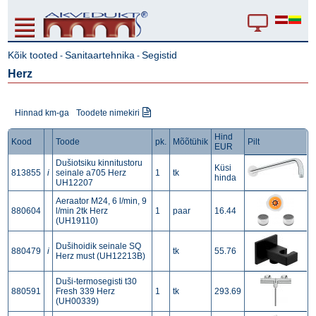
Kõik tooted
Sanitaartehnika
Segistid
-
-
Herz
Hinnad km-ga
Toodete nimekiri
Hind
Kood
Toode
pk.
Mõõtühik
Pilt
EUR
Dušiotsiku kinnitustoru
Küsi
813855
i
seinale a705 Herz
1
tk
hinda
UH12207
Aeraator M24, 6 l/min, 9
880604
l/min 2tk Herz
1
paar
16.44
(UH19110)
Dušihoidik seinale SQ
880479
i
tk
55.76
Herz must (UH12213B)
Duši-termosegisti t30
880591
Fresh 339 Herz
1
tk
293.69
(UH00339)