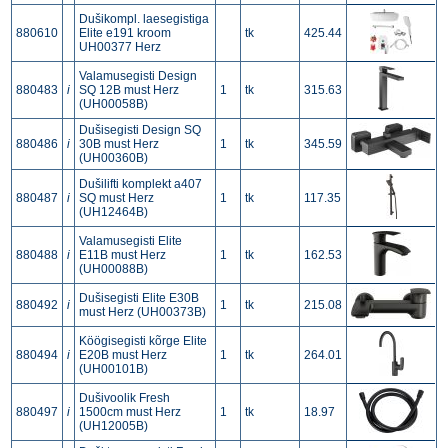
Dušikompl. laesegistiga
880610
Elite e191 kroom
tk
425.44
UH00377 Herz
Valamusegisti Design
880483
i
SQ 12B must Herz
1
tk
315.63
(UH00058B)
Dušisegisti Design SQ
880486
i
30B must Herz
1
tk
345.59
(UH00360B)
Dušilifti komplekt a407
880487
i
SQ must Herz
1
tk
117.35
(UH12464B)
Valamusegisti Elite
880488
i
E11B must Herz
1
tk
162.53
(UH00088B)
Dušisegisti Elite E30B
880492
i
1
tk
215.08
must Herz (UH00373B)
Köögisegisti kõrge Elite
880494
i
E20B must Herz
1
tk
264.01
(UH00101B)
Dušivoolik Fresh
880497
i
1500cm must Herz
1
tk
18.97
(UH12005B)