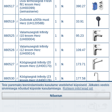
Duši termosegisti Fresh
f91 kroom Herz
880517
i
1
tk
390.27
(UH00399)
(seinasisene)
Dušiotsik a305b must
880519
i
1
tk
33.91
Herz (UH12058B)
Valamusegisti Infinity
880525
i
i10 kroom Herz
1
tk
95.23
(UH00004)
Valamusegisti Infinity
880526
i
i12 kroom Herz
1
tk
109.47
(UH00014)
Köögisegisti Infinity i20
880527
i
1
tk
173.71
kroom Herz (UH00170)
Köögisegisti Infinity i23
880530
i
1
tk
177.58
kroom Herz (UH00176)
Teie paremaks teenindamiseks kasutame veebilehel küpsiseid. Jätkates veebis
sirvimisega nõustud küpsiste kasutamisega.
Rohkem infot leiad siit
Vannisegisti Infinity i30
880531
i
1
tk
134.39
kroom Herz (UH00301)
Nõustun
Dušisegisti Infinity i40
880532
i
1
tk
105.35
kroom Herz (UH00401)