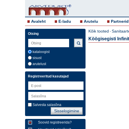
Avaleht
E-ladu
Arutelu
Partnerid
Kõik tooted
Sanitaart
-
Otsing
Köögisegisti Infin
kataloogist
sisust
arutelust
Registreeritud kasutajad
Salvesta salasõna
Soovid registreerida?