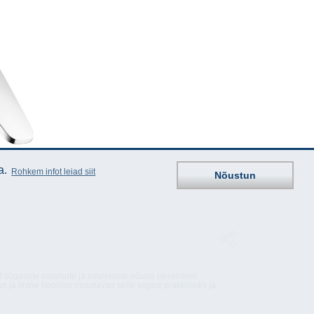
a.
Rohkem infot leiad siit
Nõustun
elt sügavate valamute ja suuremate nõude pesemisel.
 ja lihtne hooldus muudavad selle segisti praktiliseks ja