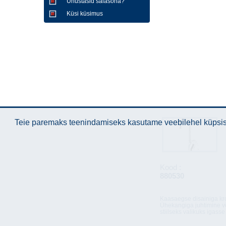
Unustasid salasõna?
Küsi küsimus
Teie paremaks teenindamiseks kasutame veebilehel küpsise
Kood :
880530
Kaasaegse disainiga kro
Ühekangiga juhtimine võ
stiilseks valikuks igasse