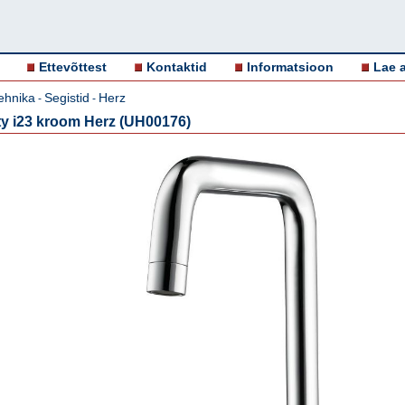
Ettevõttest
Kontaktid
Informatsioon
Lae a
ehnika
Segistid
Herz
-
-
ity i23 kroom Herz (UH00176)