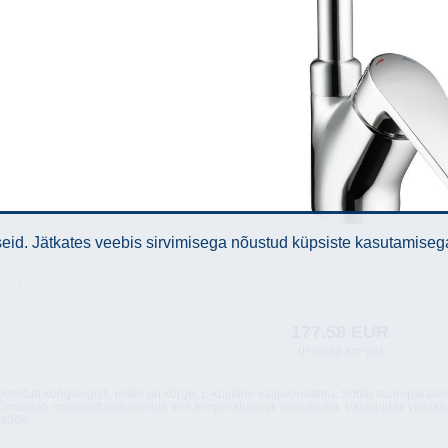
id. Jätkates veebis sirvimisega nõustud küpsiste kasutamiseg
177.58 EUR
(Hinnad km-ga)
omitud köögisegisti, millel on kõrge, L-kujuline väljavoolutoru. Sobib suurepäras
imaldab mugavalt reguleerida vee temperatuuri ja vooluhulka. Vastupidav viimistlus
 kööki.