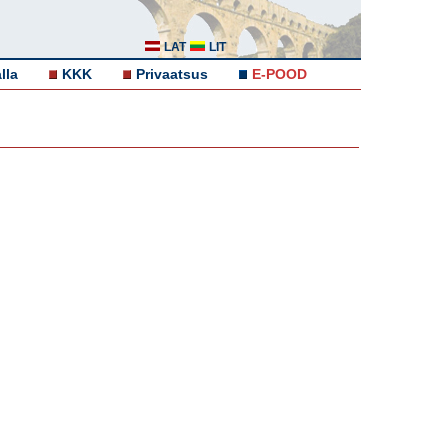
LAT
LIT
lla
KKK
Privaatsus
E-POOD