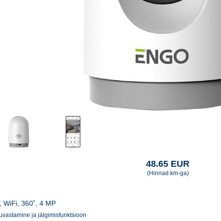
48.65 EUR
(Hinnad km-ga)
, WiFi, 360˚, 4 MP
 tuvastamine ja jälgimisfunktsioon