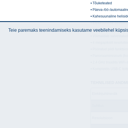
• Tõuketeated
• Päeva-/öö-/automaatn
• Kahesuunaline helis
• Elektroonilise beebimo
• Mälukaardi pesa, max
Teie paremaks teenindamiseks kasutame veebilehel küpsise
• Võimaldab salvestatud
• 4 megapikslit resoluts
• Pööratud pildi funkts
• Panoraamimisnurk (hor
• 2,4 GHz traadita WiFi-
• Komplektis USB-C toite
TEHNILISED ANDM
Elektrijuhtmestik
Suhtlus
Resolutsioon