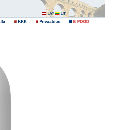
LAT
LIT
lla
KKK
Privaatsus
E-POOD