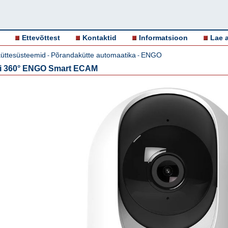
Ettevõttest
Kontaktid
Informatsioon
Lae a
üttesüsteemid
Põrandakütte automaatika
ENGO
-
-
i 360° ENGO Smart ECAM