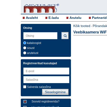
Avaleht
E-ladu
Arutelu
Partnerid
Kõik tooted
Põrandak
-
Otsing
Veebikaamera WiF
kataloogist
sisust
arutelust
Registreeritud kasutajad
Salvesta salasõna
Soovid registreerida?