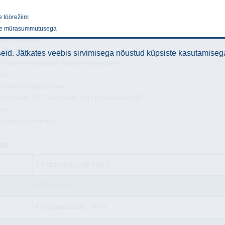
e töörežiim
ide mürasummutusega
nitori funktsioon
. 256 GB
id. Jätkates veebis sirvimisega nõustud küpsiste kasutamiseg
 sõnumeid esitada või salvestisi salvestada
ioon
ioon lakke paigaldamiseks
isontaalne 355˚, vertikaalne 110˚) ja vaatenurk (108˚)
side
kaabel ja toiteplokk
ED
5 V alalisvoolu USB-tüüp C
WiFi 2,4 GHz
4 megapikslit 2560*1440p