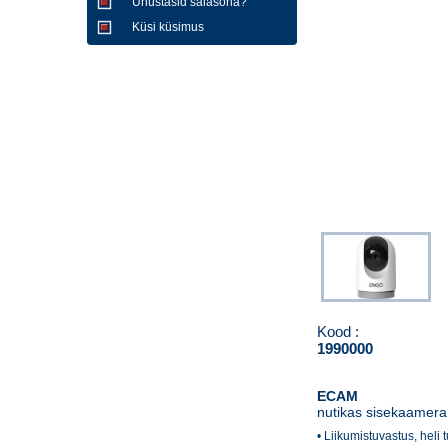
Unustasid salasõna?
Küsi küsimus
Kood :
1990000
ECAM
nutikas sisekaamera
• Liikumistuvastus, heli