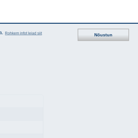
a.
Rohkem infot leiad siit
Nõustun