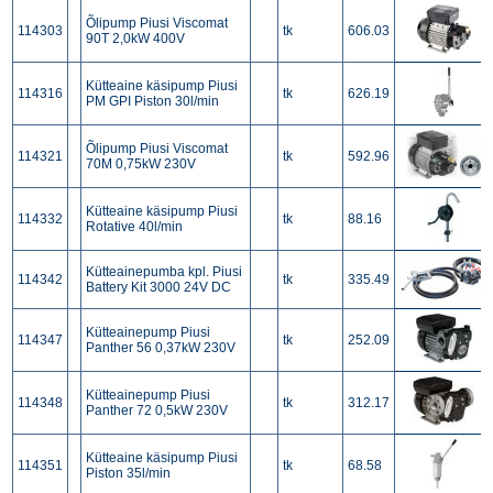
Õlipump Piusi Viscomat
114303
tk
606.03
90T 2,0kW 400V
Kütteaine käsipump Piusi
114316
tk
626.19
PM GPI Piston 30l/min
Õlipump Piusi Viscomat
114321
tk
592.96
70M 0,75kW 230V
Kütteaine käsipump Piusi
114332
tk
88.16
Rotative 40l/min
Kütteainepumba kpl. Piusi
114342
tk
335.49
Battery Kit 3000 24V DC
Kütteainepump Piusi
114347
tk
252.09
Panther 56 0,37kW 230V
Kütteainepump Piusi
114348
tk
312.17
Panther 72 0,5kW 230V
Kütteaine käsipump Piusi
114351
tk
68.58
Piston 35l/min