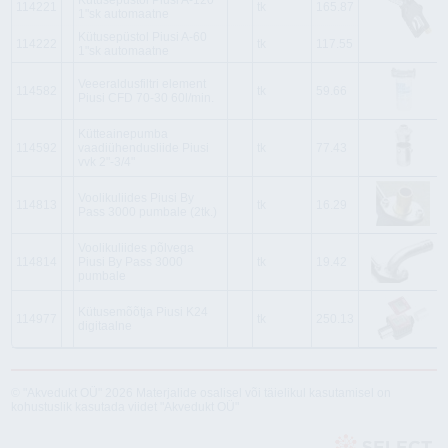
Kütusepüstol Piusi A-120
114221
tk
165.87
1"sk automaatne
Kütusepüstol Piusi A-60
114222
tk
117.55
1"sk automaatne
Veeeraldusfiltri element
114582
tk
59.66
Piusi CFD 70-30 60l/min.
Kütteainepumba
114592
vaadiühendusliide Piusi
tk
77.43
vvk 2"-3/4"
Voolikuliides Piusi By
114813
tk
16.29
Pass 3000 pumbale (2tk.)
Voolikuliides põlvega
114814
Piusi By Pass 3000
tk
19.42
pumbale
Kütusemõõtja Piusi K24
114977
tk
250.13
digitaalne
© "Akvedukt OÜ" 2026 Materjalide osalisel või täielikul kasutamisel on
kohustuslik kasutada viidet "Akvedukt OÜ"