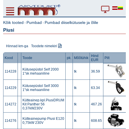
Kõik tooted
Pumbad
Pumbad diiselkütusele ja õlile
-
-
Piusi
Hinnad km-ga
Toodete nimekiri
Hind
Kood
Toode
pk.
Mõõtühik
Pilt
EUR
Kütusepüstol Self 2000
114228
tk
36.59
1"sk mehaaniline
Kütusepüstol Self 3000
114229
tk
63.34
1"sk mehaaniline
Kütteainep.kpl.PiusiDRUM
114272
Kit Panther 56
tk
467.26
0,37kW230V
Kütteainepump Piusi E120
114276
tk
608.65
0,75kW 230V