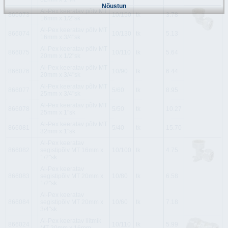
Nõustun
Al-Pex keeratav põlv MT
866073
10/150
tk
3.78
16mm x 1/2"sk
Al-Pex keeratav põlv MT
866074
10/130
tk
5.13
16mm x 3/4"sk
Al-Pex keeratav põlv MT
866075
10/110
tk
5.64
20mm x 1/2"sk
Al-Pex keeratav põlv MT
866076
10/90
tk
6.44
20mm x 3/4"sk
Al-Pex keeratav põlv MT
866077
5/60
tk
8.95
25mm x 3/4"sk
Al-Pex keeratav põlv MT
866078
5/50
tk
10.27
25mm x 1"sk
Al-Pex keeratav põlv MT
866081
5/40
tk
15.70
32mm x 1"sk
Al-Pex keeratav
866082
segistipõlv MT 16mm x
10/100
tk
4.75
1/2"sk
Al-Pex keeratav
866083
segistipõlv MT 20mm x
10/80
tk
6.58
1/2"sk
Al-Pex keeratav
866084
segistipõlv MT 20mm x
10/60
tk
7.18
3/4"sk
Al-Pex keeratav liitmik
866024
10/110
tk
5.99