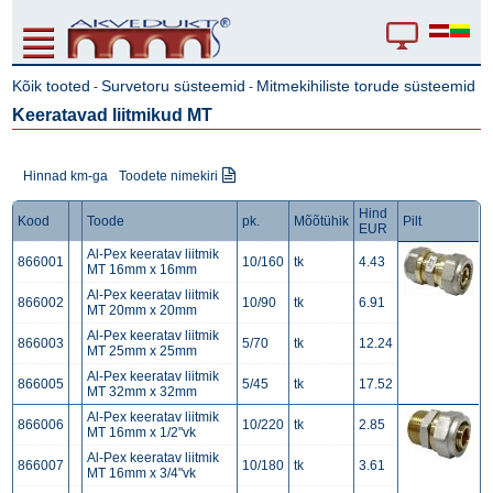
Kõik tooted
Survetoru süsteemid
Mitmekihiliste torude süsteemid
-
-
Keeratavad liitmikud MT
Hinnad km-ga
Toodete nimekiri
Hind
Kood
Toode
pk.
Mõõtühik
Pilt
EUR
Al-Pex keeratav liitmik
866001
10/160
tk
4.43
MT 16mm x 16mm
Al-Pex keeratav liitmik
866002
10/90
tk
6.91
MT 20mm x 20mm
Al-Pex keeratav liitmik
866003
5/70
tk
12.24
MT 25mm x 25mm
Al-Pex keeratav liitmik
866005
5/45
tk
17.52
MT 32mm x 32mm
Al-Pex keeratav liitmik
866006
10/220
tk
2.85
MT 16mm x 1/2"vk
Al-Pex keeratav liitmik
866007
10/180
tk
3.61
MT 16mm x 3/4"vk