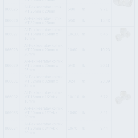
MT 20mm x 16mm
Al-Pex keeratav liitmik
866025
5/80
tk
9.71
MT 25mm x 20mm
Al-Pex keeratav liitmik
866026
5/50
tk
15.43
MT 32mm x 25mm
Al-Pex keeratav kolmik
866027
MT 16mm x 16mm x
10/100
tk
6.46
16mm
Al-Pex keeratav kolmik
866028
MT 20mm x 20mm x
10/60
tk
10.23
20mm
Al-Pex keeratav kolmik
866029
MT 25mm x 25mm x
5/40
tk
20.11
25mm
Al-Pex keeratav kolmik
866031
MT 32mm x 32mm x
3/24
tk
23.39
32mm
Al-Pex keeratav kolmik
866032
MT 16mm x 1/2"vk x
10/110
tk
5.72
16mm
Al-Pex keeratav kolmik
866033
MT 20mm x 1/2"vk x
10/80
tk
8.41
20mm
Al-Pex keeratav kolmik
866034
MT 20mm x 3/4"vk x
10/70
tk
9.44
20mm