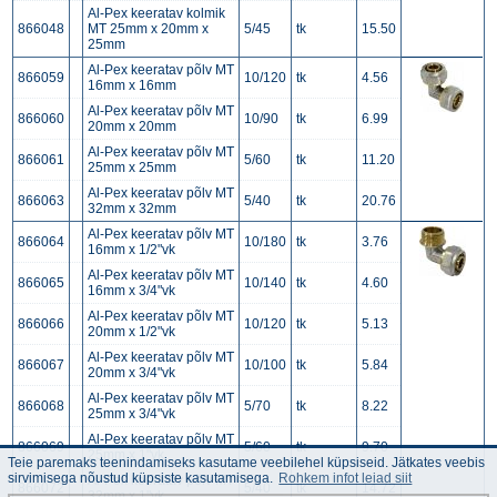
Al-Pex keeratav kolmik
866048
MT 25mm x 20mm x
5/45
tk
15.50
25mm
Al-Pex keeratav põlv MT
866059
10/120
tk
4.56
16mm x 16mm
Al-Pex keeratav põlv MT
866060
10/90
tk
6.99
20mm x 20mm
Al-Pex keeratav põlv MT
866061
5/60
tk
11.20
25mm x 25mm
Al-Pex keeratav põlv MT
866063
5/40
tk
20.76
32mm x 32mm
Al-Pex keeratav põlv MT
866064
10/180
tk
3.76
16mm x 1/2"vk
Al-Pex keeratav põlv MT
866065
10/140
tk
4.60
16mm x 3/4"vk
Al-Pex keeratav põlv MT
866066
10/120
tk
5.13
20mm x 1/2"vk
Al-Pex keeratav põlv MT
866067
10/100
tk
5.84
20mm x 3/4"vk
Al-Pex keeratav põlv MT
866068
5/70
tk
8.22
25mm x 3/4"vk
Al-Pex keeratav põlv MT
866069
5/60
tk
9.70
25mm x 1"vk
Teie paremaks teenindamiseks kasutame veebilehel küpsiseid. Jätkates veebis
sirvimisega nõustud küpsiste kasutamisega.
Rohkem infot leiad siit
Al-Pex keeratav põlv MT
866072
5/40
tk
14.72
32mm x 1"vk