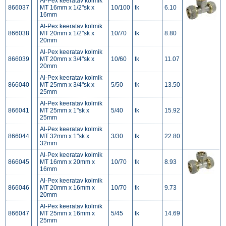
Al-Pex keeratav kolmik
866037
MT 16mm x 1/2"sk x
10/100
tk
6.10
16mm
Al-Pex keeratav kolmik
866038
MT 20mm x 1/2"sk x
10/70
tk
8.80
20mm
Al-Pex keeratav kolmik
866039
MT 20mm x 3/4"sk x
10/60
tk
11.07
20mm
Al-Pex keeratav kolmik
866040
MT 25mm x 3/4"sk x
5/50
tk
13.50
25mm
Al-Pex keeratav kolmik
866041
MT 25mm x 1"sk x
5/40
tk
15.92
25mm
Al-Pex keeratav kolmik
866044
MT 32mm x 1"sk x
3/30
tk
22.80
32mm
Al-Pex keeratav kolmik
866045
MT 16mm x 20mm x
10/70
tk
8.93
16mm
Al-Pex keeratav kolmik
866046
MT 20mm x 16mm x
10/70
tk
9.73
20mm
Al-Pex keeratav kolmik
866047
MT 25mm x 16mm x
5/45
tk
14.69
25mm