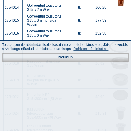
Gofreeritud tõusutoru
1754014
tk
100.25
315 x 2m Wavin
Gofreeritud tõusutoru
1754015
315 x 3m muhviga
tk
177.39
Wavin
Gofreeritud tõusutoru
1754016
tk
252.58
315 x 6m Wavin
Tihend teleskooptorule
Teie paremaks teenindamiseks kasutame veebilehel küpsiseid. Jätkates veebis
1754017
tk
16.84
315mm Wavin
sirvimisega nõustud küpsiste kasutamisega.
Rohkem infot leiad siit
Nõustun
Kaevupõhi tihendiga
1754018
tk
26.82
315 Wavin
Kaevukaas
1754019
käepidemetega 315
tk
50.82
Wavin
Kaevuluuk PP
1754022
tk
55.69
315x390mm 1,5t Wavin
Kaevuluuk
1754024
teleskooptoruga
tk
215.91
315x500mm 40t Wavin
Restluuk malm
1754026
teleskooptoruga
tk
215.91