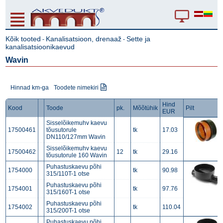
Kõik tooted
Kanalisatsioon, drenaaž
Sette ja
-
-
kanalisatsioonikaevud
Wavin
Hinnad km-ga
Toodete nimekiri
Hind
Kood
Toode
pk.
Mõõtühik
Pilt
EUR
Sisselõikemuhv kaevu
17500461
tõusutorule
tk
17.03
DN110/127mm Wavin
Sisselõikemuhv kaevu
17500462
12
tk
29.16
tõusutorule 160 Wavin
Puhastuskaevu põhi
1754000
tk
90.98
315/110T-1 otse
Puhastuskaevu põhi
1754001
tk
97.76
315/160T-1 otse
Puhastuskaevu põhi
1754002
tk
110.04
315/200T-1 otse
Puhastuskaevu põhi