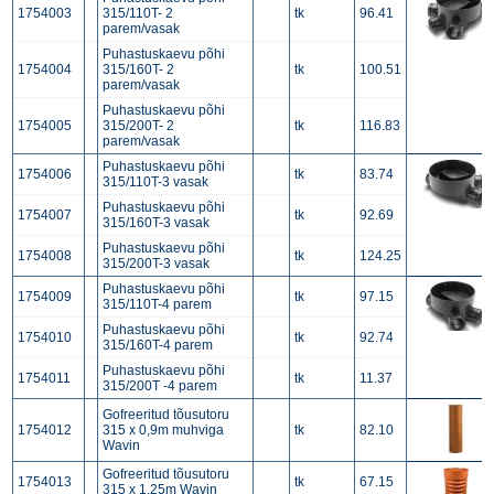
1754003
315/110T- 2
tk
96.41
parem/vasak
Puhastuskaevu põhi
1754004
315/160T- 2
tk
100.51
parem/vasak
Puhastuskaevu põhi
1754005
315/200T- 2
tk
116.83
parem/vasak
Puhastuskaevu põhi
1754006
tk
83.74
315/110T-3 vasak
Puhastuskaevu põhi
1754007
tk
92.69
315/160T-3 vasak
Puhastuskaevu põhi
1754008
tk
124.25
315/200T-3 vasak
Puhastuskaevu põhi
1754009
tk
97.15
315/110T-4 parem
Puhastuskaevu põhi
1754010
tk
92.74
315/160T-4 parem
Puhastuskaevu põhi
1754011
tk
11.37
315/200T -4 parem
Gofreeritud tõusutoru
1754012
315 x 0,9m muhviga
tk
82.10
Wavin
Gofreeritud tõusutoru
1754013
tk
67.15
315 x 1,25m Wavin