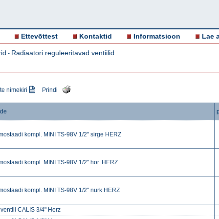
Ettevõttest
Kontaktid
Informatsioon
Lae a
id
Radiaatori reguleeritavad ventiilid
-
e nimekiri
Prindi
ode
mostaadi kompl. MINI TS-98V 1/2" sirge HERZ
mostaadi kompl. MINI TS-98V 1/2" hor. HERZ
mostaadi kompl. MINI TS-98V 1/2" nurk HERZ
 ventiil CALIS 3/4" Herz