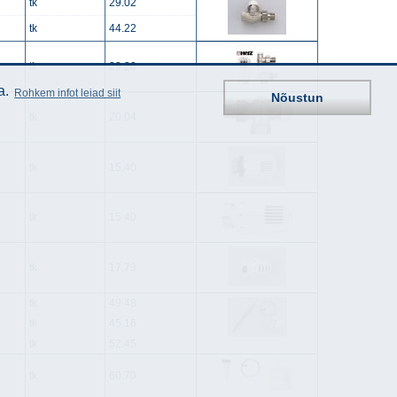
tk
29.02
tk
44.22
tk
29.20
a.
Rohkem infot leiad siit
Nõustun
tk
20.04
tk
15.40
tk
15.40
tk
17.73
tk
49.48
tk
45.16
tk
52.45
tk
60.70