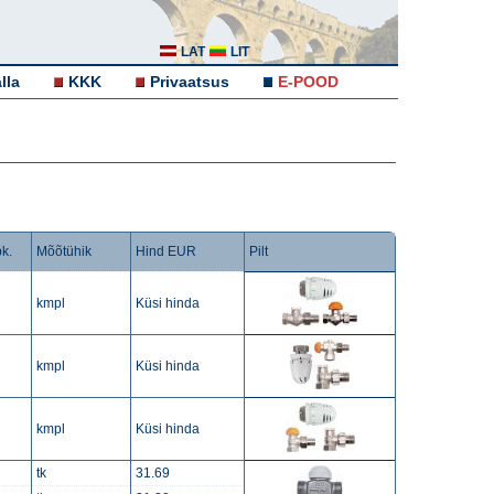
LAT
LIT
lla
KKK
Privaatsus
E-POOD
pk.
Mõõtühik
Hind EUR
Pilt
kmpl
Küsi hinda
kmpl
Küsi hinda
kmpl
Küsi hinda
tk
31.69