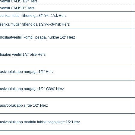
 ventiil CALIS 1/2'' Herz
 ventiil CALIS 1'' Herz
erika mutter, tihendiga 3/4''vk--1''sk Herz
erika mutter, tihendiga 1/2"vk--3/4''sk Herz
mostaatventiili kompl. peaga, nurkne 1/2" Herz
iaatori ventiil 1/2" otse Herz
asivooluklapp nurgaga 1/2" Herz
asivooluklapp nurgaga 1/2"-G3/4'' Herz
asivooluklapp sirge 1/2" Herz
asivooluklapp madala takistusega,sirge 1/2"Herz