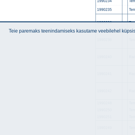
1990234
Ter
1990235
Ter
1990236
Ter
Teie paremaks teenindamiseks kasutame veebilehel küpsise
1990238
Ter
1990240
Rad
1990241
Rad
1990242
Rad
1990248
Ter
1990250
Ter
1990251
Ter
1990249
Ter