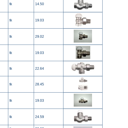
tk
14.50
tk
19.03
tk
29.02
tk
19.03
tk
22.64
tk
28.45
tk
19.03
tk
24.59