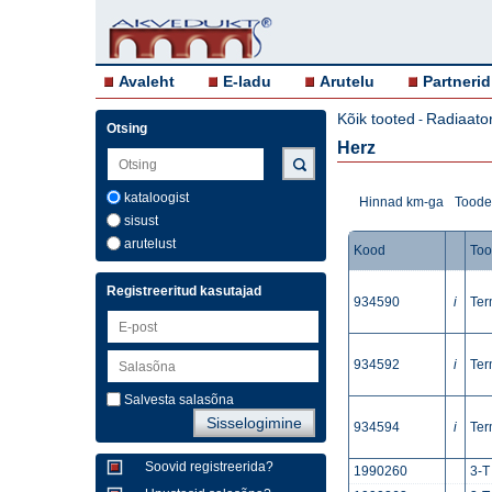
Avaleht
E-ladu
Arutelu
Partnerid
Kõik tooted
Radiaator
-
Otsing
Herz
kataloogist
Hinnad km-ga
Toodet
sisust
arutelust
Kood
To
Registreeritud kasutajad
934590
i
Ter
934592
i
Ter
Salvesta salasõna
934594
i
Ter
Soovid registreerida?
1990260
3-T