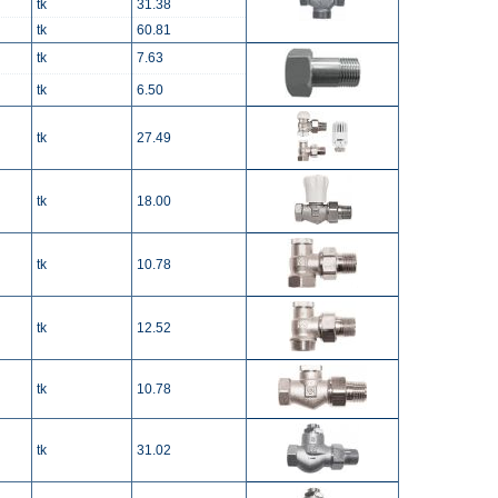
tk
31.38
tk
60.81
tk
7.63
tk
6.50
tk
27.49
tk
18.00
tk
10.78
tk
12.52
tk
10.78
tk
31.02