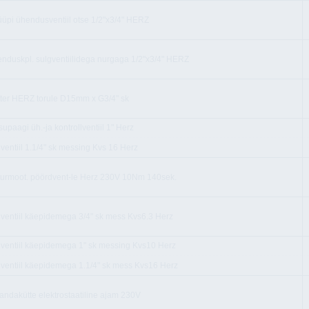
üüpi ühendusventiil otse 1/2"x3/4" HERZ
nduskpl. sulgventiilidega nurgaga 1/2"x3/4" HERZ
ter HERZ torule D15mm x G3/4" sk
supaagi üh.-ja kontrollventiil 1" Herz
 ventiil 1.1/4" sk messing Kvs 16 Herz
turmoot. pöördvent-le Herz 230V 10Nm 140sek.
 ventiil käepidemega 3/4" sk mess Kvs6.3 Herz
 ventiil käepidemega 1" sk messing Kvs10 Herz
 ventiil käepidemega 1.1/4" sk mess Kvs16 Herz
andakütte elektrostaatiline ajam 230V