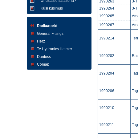
Unustasid salasõna?
1990263
3-T
Küsi küsimus
1990264
3-T
1990265
Ame
1990267
Ame
Radiaatorid
General Fittings
1990214
Ter
Herz
TA Hydronics Heimer
1990202
Rad
Danfoss
Comap
1990204
Tag
1990206
Tag
1990210
Tag
1990211
Tag