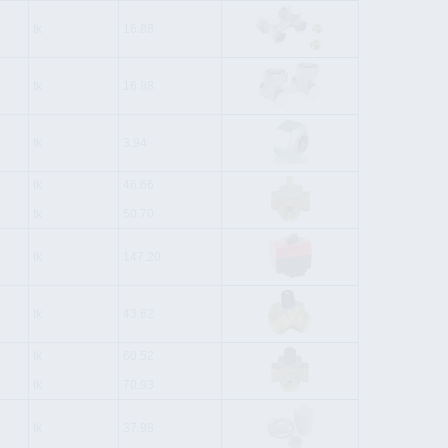
tk
16.88
tk
16.88
tk
3.94
tk
46.66
tk
50.70
tk
147.20
tk
43.62
tk
60.52
tk
70.93
tk
37.98