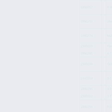
1990257
H-t
1990259
Ühe
1990274
Mut
1990283
Pai
1990285
4-T
1990288
Täi
1990289
3-T
1990290
3-T
1990292
3-T
1990296
Põr