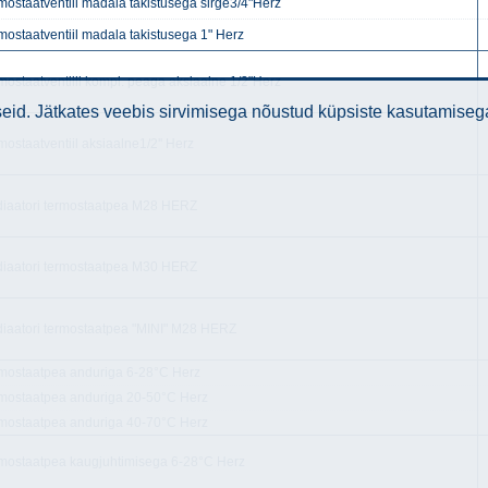
mostaatventiil madala takistusega sirge3/4"Herz
mostaatventiil madala takistusega 1" Herz
mostaatventiili kompl. peaga aksiaalne 1/2"Herz
id. Jätkates veebis sirvimisega nõustud küpsiste kasutamiseg
mostaatventiil aksiaalne1/2'' Herz
iaatori termostaatpea M28 HERZ
iaatori termostaatpea M30 HERZ
iaatori termostaatpea "MINI" M28 HERZ
mostaatpea anduriga 6-28°C Herz
mostaatpea anduriga 20-50°C Herz
mostaatpea anduriga 40-70°C Herz
mostaatpea kaugjuhtimisega 6-28°C Herz