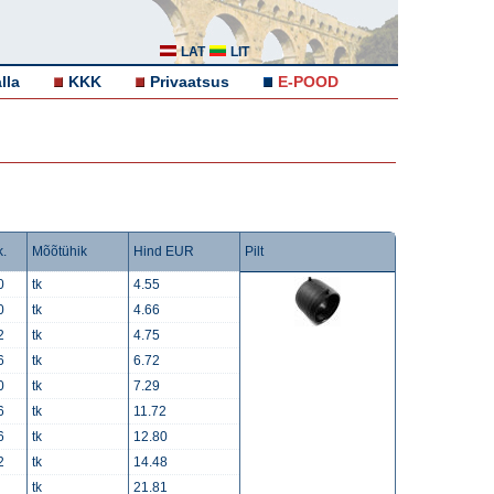
LAT
LIT
lla
KKK
Privaatsus
E-POOD
k.
Mõõtühik
Hind EUR
Pilt
0
tk
4.55
0
tk
4.66
2
tk
4.75
6
tk
6.72
0
tk
7.29
6
tk
11.72
6
tk
12.80
2
tk
14.48
tk
21.81