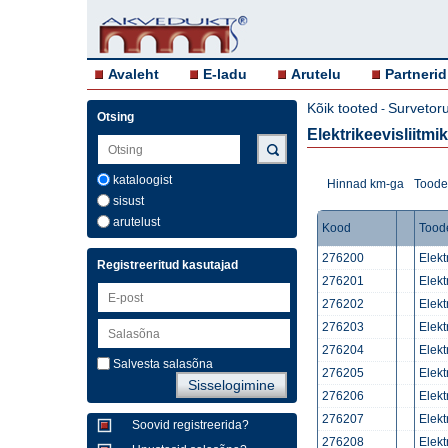
Avaleht
E-ladu
Arutelu
Partnerid
Kõik tooted
Survetor
-
Otsing
Elektrikeevisliitmi
kataloogist
Hinnad km-ga
Toodet
sisust
arutelust
Kood
Tood
276200
Elek
Registreeritud kasutajad
276201
Elek
276202
Elek
276203
Elek
276204
Elek
Salvesta salasõna
276205
Elek
276206
Elek
276207
Elek
Soovid registreerida?
276208
Elek