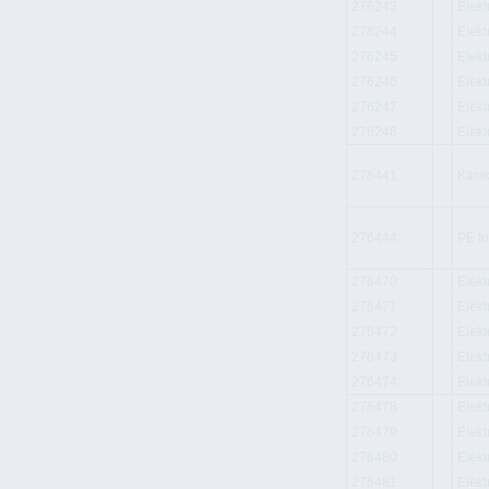
276243
Elek
276244
Elek
276245
Elek
276246
Elek
276247
Elek
276248
Elek
276441
Käsi
276444
PE to
276470
Elekt
276471
Elekt
276472
Elekt
276473
Elekt
276474
Elekt
276478
Elek
276479
Elek
276480
Elek
276481
Elek