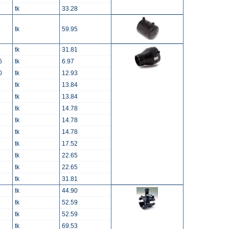
tk
33.28
tk
59.95
tk
31.81
6
tk
6.97
0
tk
12.93
tk
13.84
tk
13.84
tk
14.78
tk
14.78
tk
14.78
tk
17.52
tk
22.65
tk
22.65
tk
31.81
tk
44.90
tk
52.59
tk
52.59
tk
69.53