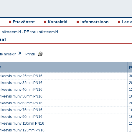
Ettevõttest
Kontaktid
Informatsioon
Lae a
u süsteemid
PE toru süsteemid
-
kud
e nimekiri
Prindi
e
p
trikeevis muhv 25mm PN16
3
trikeevis muhv 32mm PN16
2
trikeevis muhv 40mm PN16
1
trikeevis muhv 50mm PN16
1
trikeevis muhv 63mm PN16
2
trikeevis muhv 75mm PN16
1
trikeevis muhv 90mm PN16
1
trikeevis muhv 110mm PN16
1
trikeevis muhv 125mm PN16
1