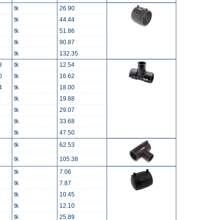
tk
26.90
tk
44.44
tk
51.86
tk
90.87
tk
132.35
8
tk
12.54
0
tk
16.62
4
tk
18.00
tk
19.88
tk
29.07
tk
33.68
tk
47.50
tk
62.53
tk
105.38
tk
7.06
tk
7.87
tk
10.45
tk
12.10
tk
25.89