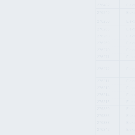
276482
Elek
276249
Elek
276250
Elek
276266
Elek
276268
Elek
276269
Elek
276270
Elek
276271
Elek
276272
Elek
276311
Elek
276313
Elek
276314
Elek
276315
Elek
276330
Elek
276333
Elek
276338
Elek
276342
Elek