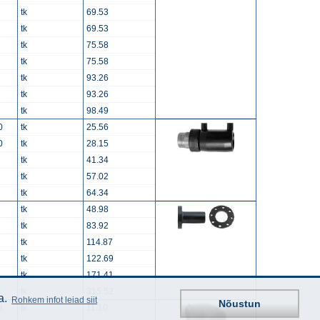
tk
69.53
tk
69.53
tk
75.58
tk
75.58
tk
93.26
tk
93.26
tk
98.49
0
tk
25.56
0
tk
28.15
tk
41.34
tk
57.02
tk
64.34
tk
48.98
tk
83.92
tk
114.87
tk
122.69
tk
171.41
tk
315.52
a.
Rohkem infot leiad siit
Nõustun
8
tk
11.10