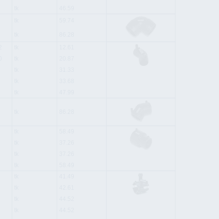
tk
46.59
tk
59.74
tk
86.28
2
tk
12.61
0
tk
20.87
tk
31.33
tk
33.68
tk
47.99
tk
86.28
tk
58.49
tk
37.26
tk
37.26
tk
58.49
tk
41.49
tk
42.61
tk
44.52
tk
44.52