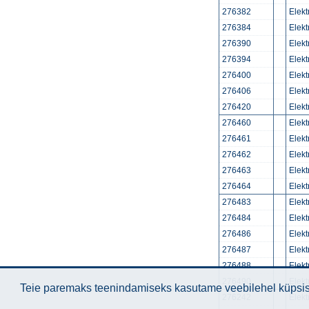
276382
Elek
276384
Elek
276390
Elek
276394
Elek
276400
Elek
276406
Elek
276420
Elek
276460
Elekt
276461
Elekt
276462
Elekt
276463
Elekt
276464
Elekt
276483
Elek
276484
Elek
276486
Elek
276487
Elek
276488
Elek
276490
Elek
Teie paremaks teenindamiseks kasutame veebilehel küpsise
276242
Elek