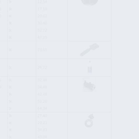
2
tk
12.54
6
tk
17.10
0
tk
20.82
tk
30.40
tk
32.72
tk
47.05
tk
23.55
tk
26.72
0
tk
32.46
0
tk
34.46
tk
42.48
tk
50.20
tk
64.34
tk
27.40
tk
29.23
tk
34.83
tk
40.09