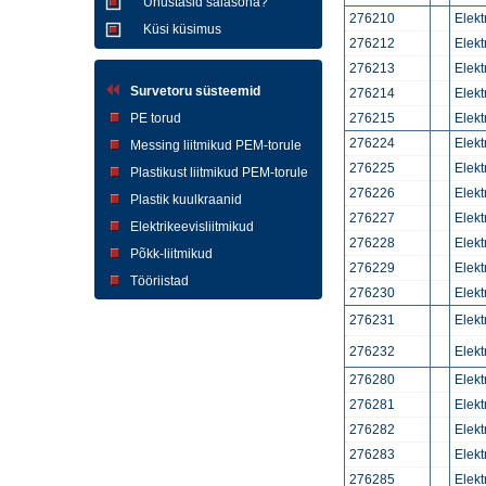
Unustasid salasõna?
276210
Elek
Küsi küsimus
276212
Elek
276213
Elek
Survetoru süsteemid
276214
Elek
PE torud
276215
Elek
276224
Elek
Messing liitmikud PEM-torule
276225
Elek
Plastikust liitmikud PEM-torule
276226
Elek
Plastik kuulkraanid
276227
Elek
Elektrikeevisliitmikud
276228
Elek
Põkk-liitmikud
276229
Elek
Tööriistad
276230
Elek
276231
Elek
276232
Elek
276280
Elek
276281
Elek
276282
Elek
276283
Elek
276285
Elek