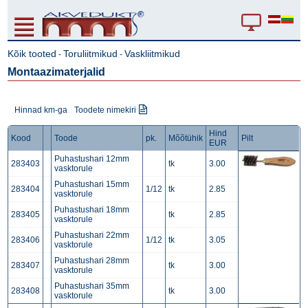
Kõik tooted
Toruliitmikud
Vaskliitmikud
-
-
Montaazimaterjalid
Hinnad km-ga
Toodete nimekiri
Hind
Kood
Toode
pk.
Mõõtühik
Pilt
EUR
Puhastushari 12mm
283403
tk
3.00
vasktorule
Puhastushari 15mm
283404
1/12
tk
2.85
vasktorule
Puhastushari 18mm
283405
tk
2.85
vasktorule
Puhastushari 22mm
283406
1/12
tk
3.05
vasktorule
Puhastushari 28mm
283407
tk
3.00
vasktorule
Puhastushari 35mm
283408
tk
3.00
vasktorule