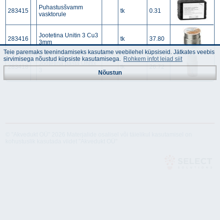
Puhastusšvamm
283415
tk
0.31
vasktorule
Jootetina Unitin 3 Cu3
283416
tk
37.80
3mm
Teie paremaks teenindamiseks kasutame veebilehel küpsiseid. Jätkates veebis
sirvimisega nõustud küpsiste kasutamisega.
Rohkem infot leiad siit
Jootetina pasta Unifix
283418
tk
26.72
3
Nõustun
© "Akvedukt OÜ" 2026 Materjalide osalisel või täielikul kasutamisel on
kohustuslik kasutada viidet "Akvedukt OÜ"