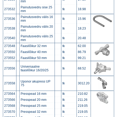
mm
Painutusvedru sise 25
273532
tk
18.98
mm
Painutusvedru välis 16
273536
tk
15.96
mm
Painutusvedru välis 20
273538
tk
18.23
mm
Painutusvedru välis 25
273540
tk
20.48
mm
273548
Faasilõikur 32 mm
tk
62.00
273550
Faasilõikur 40 mm
tk
86.79
273552
Faasilõikur 50 mm
tk
99.21
Universaalne
273556
tk
68.52
faasilõikur 16/20/25
Uponor akupress UP
273558
tk
3012.20
75
273564
Presspead 16 mm
tk
210.82
273566
Presspead 20 mm
tk
211.26
273568
Presspead 25 mm
tk
219.05
273570
Presspead 32 mm
tk
219.05