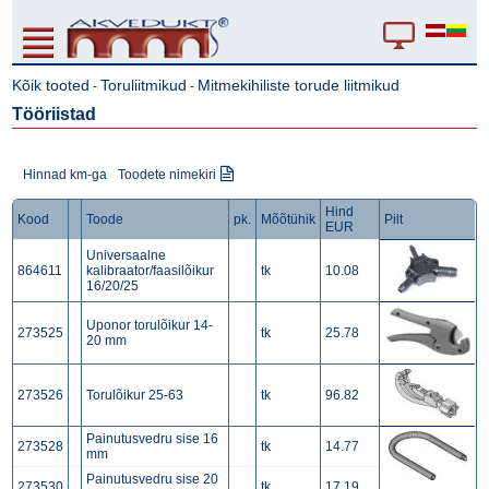
Kõik tooted
Toruliitmikud
Mitmekihiliste torude liitmikud
-
-
Tööriistad
Hinnad km-ga
Toodete nimekiri
Hind
Kood
Toode
pk.
Mõõtühik
Pilt
EUR
Universaalne
864611
kalibraator/faasilõikur
tk
10.08
16/20/25
Uponor torulõikur 14-
273525
tk
25.78
20 mm
273526
Torulõikur 25-63
tk
96.82
Painutusvedru sise 16
273528
tk
14.77
mm
Painutusvedru sise 20
273530
tk
17.19